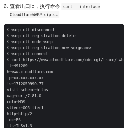
查看出口ip，执行命令
curl --interface
CloudflareWARP cip.cc
$ warp-cli disconnect

$ warp-cli registration delete

$ warp-cli mode warp

$ warp-cli registration new <orgname>

$ warp-cli connect

$ curl https://www.cloudflare.com/cdn-cgi/trace/ whic
fl=49f269

h=www.cloudflare.com

ip=xx.xxx.xxx.xx

ts=1712059990.77

visit_scheme=https

uag=curl/7.81.0

colo=MRS

sliver=005-tier1

http=http/2

loc=ES

tls=TLSv1.3
